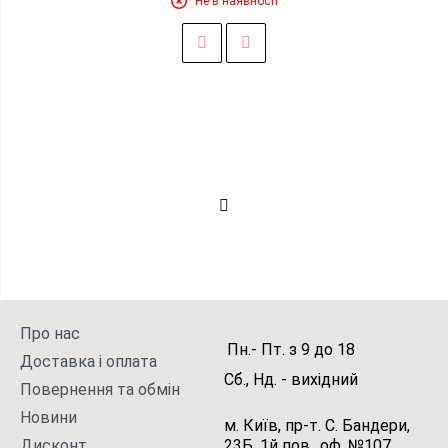
Не в наявності
Про нас
Пн.- Пт.
з
9
до
18
Доставка і оплата
Сб., Нд. -
вихідний
Повернення та обмін
Новини
м. Київ, пр-т. С. Бандери,
Дисконт
23Б, 1й пов., оф. №107