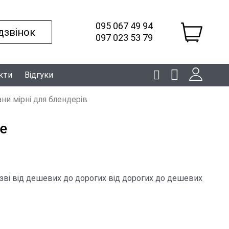
095 067 49 94
дзвінок
097 023 53 79
кти
Відгуки
ни мірні для блендерів
e
зві
від дешевих до дорогих
від дорогих до дешевих