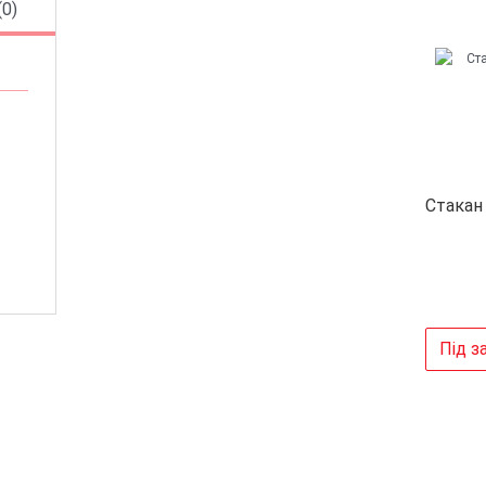
(0)
Стакан
Під з