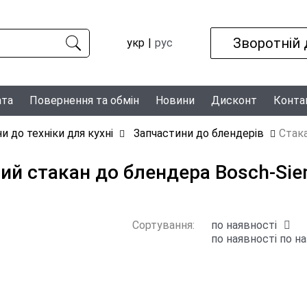
Зворотній 
укр
рус
ата
Повернення та обмін
Новини
Дисконт
Конта
и до техніки для кухні
Запчастини до блендерів
Стака
ий стакан до блендера Bosch-Si
Сортування:
по наявності
по наявності
по на