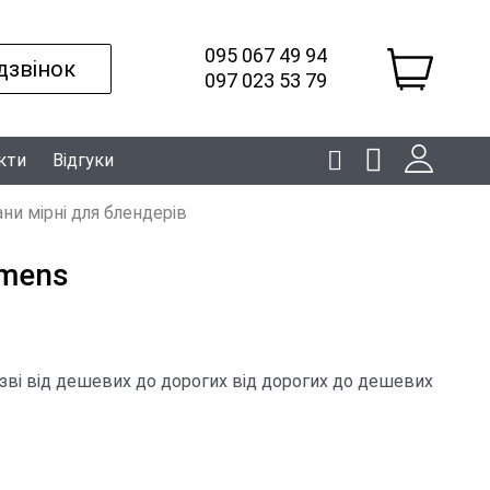
095 067 49 94
дзвінок
097 023 53 79
кти
Відгуки
ни мірні для блендерів
emens
зві
від дешевих до дорогих
від дорогих до дешевих