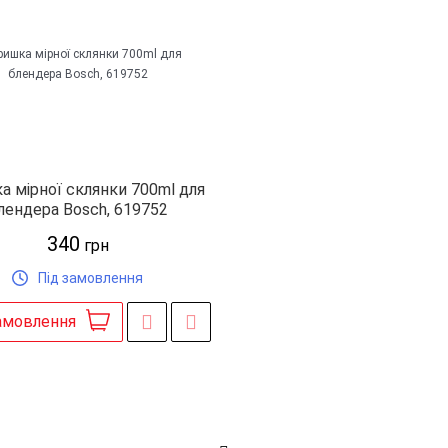
 мірної склянки 700ml для
лендера Bosch, 619752
340
грн
Під замовлення
амовлення