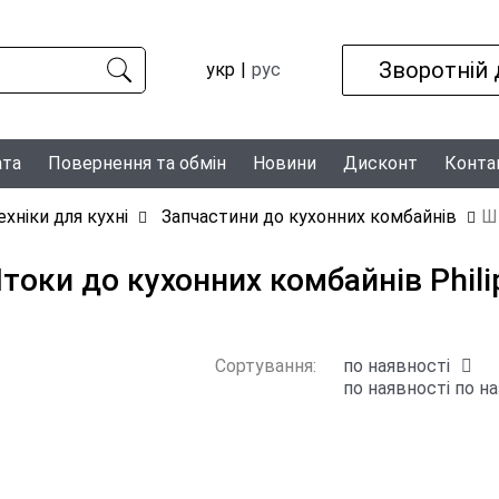
Зворотній 
укр
рус
ата
Повернення та обмін
Новини
Дисконт
Конта
ехніки для кухні
Запчастини до кухонних комбайнів
Ш
токи до кухонних комбайнів Phili
Сортування:
по наявності
по наявності
по на