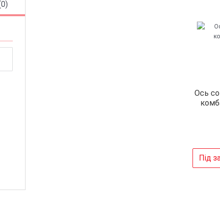
(0)
Ось со
комб
Під з