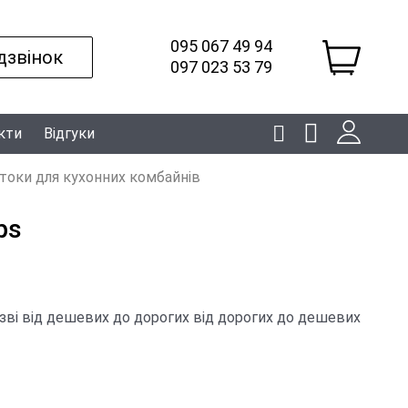
095 067 49 94
дзвінок
097 023 53 79
кти
Відгуки
токи для кухонних комбайнів
ps
зві
від дешевих до дорогих
від дорогих до дешевих