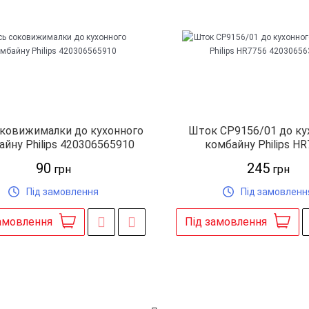
ковижималки до кухонного
Шток CP9156/01 до ку
айну Philips 420306565910
комбайну Philips H
420306563750
90
245
грн
грн
Під замовлення
Під замовленн
амовлення
Під замовлення