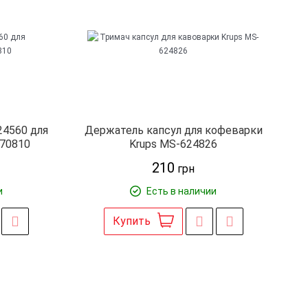
24560 для
Держатель капсул для кофеварки
270810
Krups MS-624826
210
грн
и
Есть в наличии
Купить