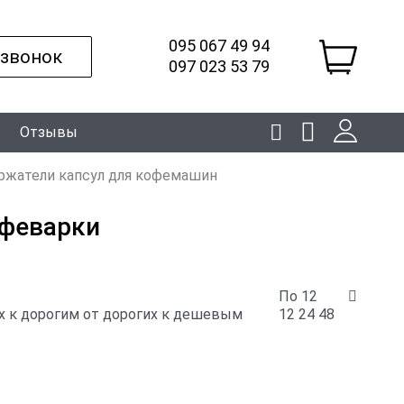
095 067 49 94
 звонок
097 023 53 79
Отзывы
ржатели капсул для кофемашин
офеварки
По 12
 к дорогим
от дорогих к дешевым
12
24
48