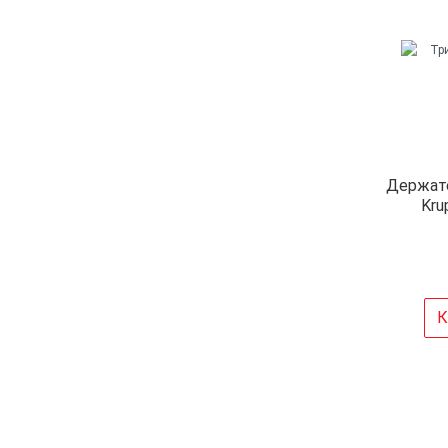
Держат
Kru
К