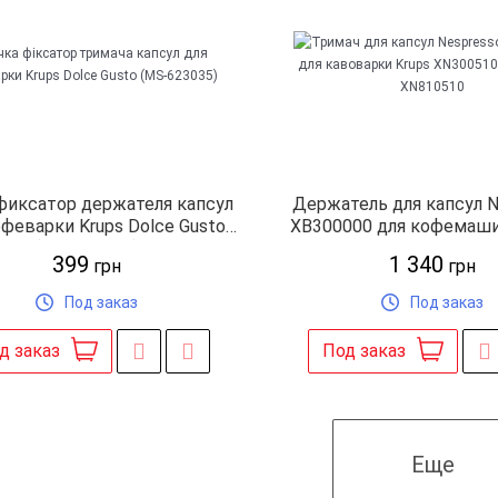
фиксатор держателя капсул
Держатель для капсул N
офеварки Krups Dolce Gusto
XB300000 для кофемаши
(MS-623035)
XN300510 XN700610 X
399
1 340
грн
грн
Под заказ
Под заказ
д заказ
Под заказ
Еще