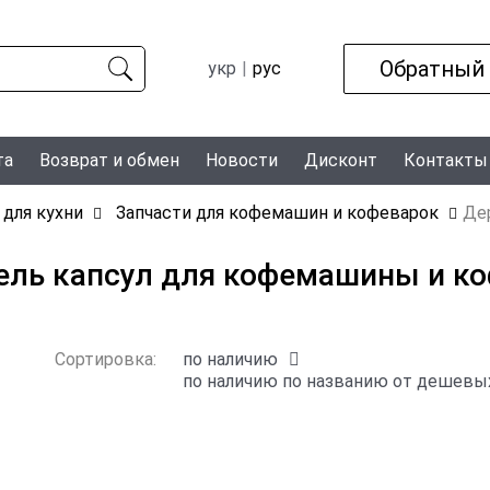
Обратный
укр
рус
та
Возврат и обмен
Новости
Дисконт
Контакты
 для кухни
Запчасти для кофемашин и кофеварок
Де
ль капсул для кофемашины и к
Сортировка:
по наличию
по наличию
по названию
от дешевых