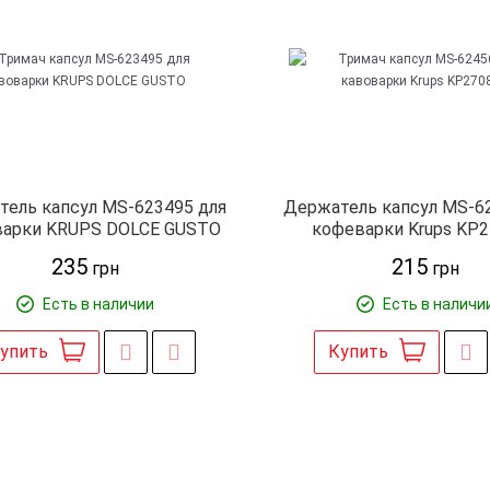
ель капсул MS-623495 для
Держатель капсул MS-6
арки KRUPS DOLCE GUSTO
кофеварки Krups KP
235
215
грн
грн
Есть в наличии
Есть в наличи
упить
Купить