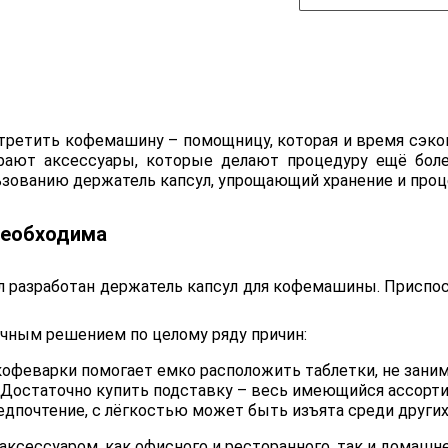
третить кофемашину – помощницу, которая и время сэконо
рают аксессуары, которые делают процедуру ещё боле
льзованию держатель капсул, упрощающий хранение и проц
необходима
л разработан держатель капсул для кофемашины. Приспо
ичным решением по целому ряду причин:
кофеварки помогает емко расположить таблетки, не заним
 Достаточно купить подставку – весь имеющийся ассорти
редпочтение, с лёгкостью может быть изъята среди других
сессуаром, как офисного и ресторанного, так и домашне