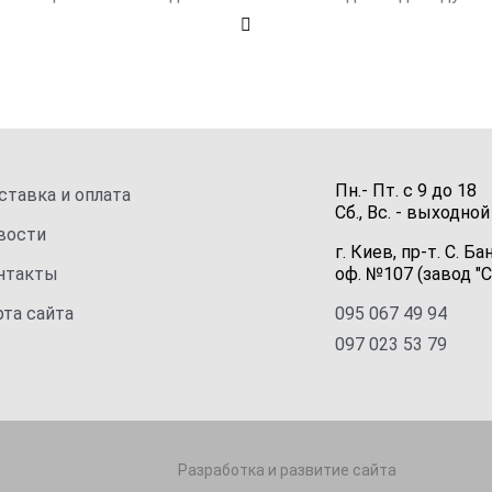
Пн.- Пт.
с
9
до
18
ставка и оплата
Сб., Вс. -
выходной
вости
г. Киев, пр-т. С. Ба
нтакты
оф. №107 (завод "С
рта сайта
095 067 49 94
097 023 53 79
Разработка и развитие сайта