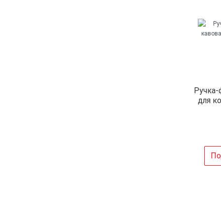
Ручка-
для к
По