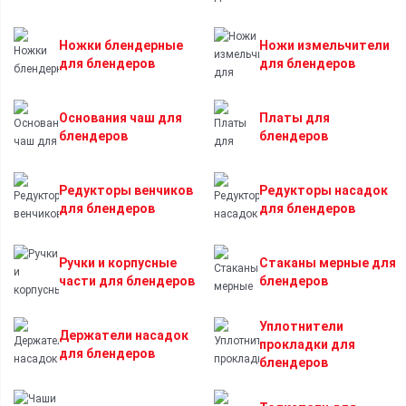
Ножки блендерные
Ножи измельчители
для блендеров
для блендеров
Основания чаш для
Платы для
блендеров
блендеров
Редукторы венчиков
Редукторы насадок
для блендеров
для блендеров
Ручки и корпусные
Стаканы мерные для
части для блендеров
блендеров
Уплотнители
Держатели насадок
прокладки для
для блендеров
блендеров