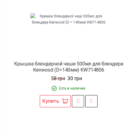
Крышка блендерной чаши 500мл для блендера
Kenwood (D=140мм) KW714806
58
грн
30
грн
Есть в наличии
Купить