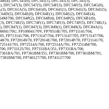
R(4), DFC541(0), DFC541(1), DFC541(3), DFC541(5),
), DFC547(3), DFC547(5), DFC54F(3), DFC54F(5), DFC54G(0),
), DFC61A(5), DFC641(0), DFC641(1), DFC641(3), DFC641(5),
64D(5), DFC64E(0), DFC64E(1), DFC64E(2), DFC64E(4),
4M/706, DFC64P(2), DFC64P(4), DFC64P(5), DFC6B1(0),
3), DFC74E(5), DFC74F(1), DFC74F(3), DFC74F(5), DFC74K(1),
), DFC847(1), DFC847(3), DFC849(1), DFC849(3), DFC84A(1),
041/70U, FP100041/70V, FP70514E/705, FP711141/704,
05, FP713141/706, FP713147/704, FP713147/705, FP713147/706,
8/70, FP720149/70, FP72014E/700, FP72014P/70, FP721141/70,
FP725141/701, FP72514A/700, FP72514A/701, FP72514M/700,
/700, FP733125/701, FP7331BA/351, FP7331BA/700,
P7361BA/701, FP7361BM/351, FP7361BM/700, FP7361BM/701,
7381BM/700, FP740127/700, FP741127/700