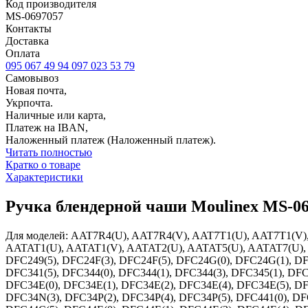
Код производителя
MS-0697057
Контакты
Доставка
Оплата
095 067 49 94
097 023 53 79
Самовывоз
Новая почта,
Укрпочта.
Наличные или карта,
Платеж на IBAN,
Наложенный платеж (Наложенный платеж).
Читать полностью
Кратко о товаре
Характеристики
Ручка блендерной чаши Moulinex MS-06
Для моделей: AAT7R4(U), AAT7R4(V), AAT7T1(U), AAT7T1(V
AATAT1(U), AATAT1(V), AATAT2(U), AATAT5(U), AATAT7(U), DF
DFC249(5), DFC24F(3), DFC24F(5), DFC24G(0), DFC24G(1), 
DFC341(5), DFC344(0), DFC344(1), DFC344(3), DFC345(1), DF
DFC34E(0), DFC34E(1), DFC34E(2), DFC34E(4), DFC34E(5), D
DFC34N(3), DFC34P(2), DFC34P(4), DFC34P(5), DFC441(0), DFC