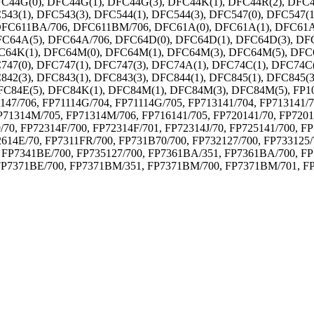
C44G(0), DFC44G(1), DFC44G(3), DFC44K(1), DFC44R(2), DFC44
543(1), DFC543(3), DFC544(1), DFC544(3), DFC547(0), DFC547(1
FC611BA/706, DFC611BM/706, DFC61A(0), DFC61A(1), DFC61A(3
FC64A(5), DFC64A/706, DFC64D(0), DFC64D(1), DFC64D(3), DFC
FC64K(1), DFC64M(0), DFC64M(1), DFC64M(3), DFC64M(5), DFC6
747(0), DFC747(1), DFC747(3), DFC74A(1), DFC74C(1), DFC74C(
842(3), DFC843(1), DFC843(3), DFC844(1), DFC845(1), DFC845(3
C84E(5), DFC84K(1), DFC84M(1), DFC84M(3), DFC84M(5), FP100
1147/706, FP71114G/704, FP71114G/705, FP713141/704, FP713141/7
71314M/705, FP71314M/706, FP716141/705, FP720141/70, FP72014
9/70, FP72314F/700, FP72314F/701, FP72314J/70, FP725141/700, 
2614E/70, FP7311FR/700, FP731B70/700, FP732127/700, FP733125
FP7341BE/700, FP735127/700, FP7361BA/351, FP7361BA/700, F
FP7371BE/700, FP7371BM/351, FP7371BM/700, FP7371BM/701, FP