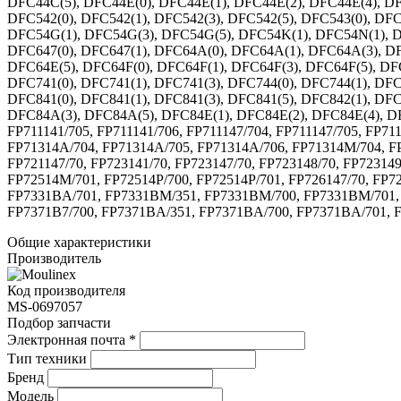
DFC44C(5), DFC44E(0), DFC44E(1), DFC44E(2), DFC44E(4), DF
DFC542(0), DFC542(1), DFC542(3), DFC542(5), DFC543(0), DFC
DFC54G(1), DFC54G(3), DFC54G(5), DFC54K(1), DFC54N(1), D
DFC647(0), DFC647(1), DFC64A(0), DFC64A(1), DFC64A(3), D
DFC64E(5), DFC64F(0), DFC64F(1), DFC64F(3), DFC64F(5), D
DFC741(0), DFC741(1), DFC741(3), DFC744(0), DFC744(1), DFC
DFC841(0), DFC841(1), DFC841(3), DFC841(5), DFC842(1), DFC
DFC84A(3), DFC84A(5), DFC84E(1), DFC84E(2), DFC84E(4), DF
FP711141/705, FP711141/706, FP711147/704, FP711147/705, FP71
FP71314A/704, FP71314A/705, FP71314A/706, FP71314M/704, FP
FP721147/70, FP723141/70, FP723147/70, FP723148/70, FP72314
FP72514M/701, FP72514P/700, FP72514P/701, FP726147/70, FP7
FP7331BA/701, FP7331BM/351, FP7331BM/700, FP7331BM/701, 
FP7371B7/700, FP7371BA/351, FP7371BA/700, FP7371BA/701, 
Общие характеристики
Производитель
Код производителя
MS-0697057
Подбор запчасти
Электронная почта
*
Тип техники
Бренд
Модель