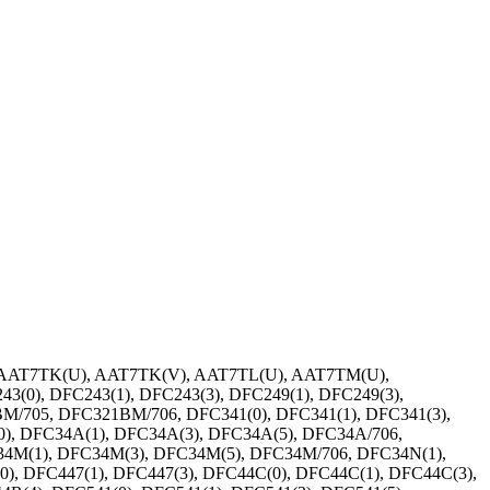
, AAT7TK(U), AAT7TK(V), AAT7TL(U), AAT7TM(U),
3(0), DFC243(1), DFC243(3), DFC249(1), DFC249(3),
M/705, DFC321BM/706, DFC341(0), DFC341(1), DFC341(3),
(0), DFC34A(1), DFC34A(3), DFC34A(5), DFC34A/706,
34M(1), DFC34M(3), DFC34M(5), DFC34M/706, DFC34N(1),
0), DFC447(1), DFC447(3), DFC44C(0), DFC44C(1), DFC44C(3),