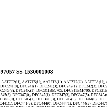
97057 SS-1530001008
), AAT7T2(U), AAT7T5(U), AAT7T6(U), AAT7T7(U), AAT7TA(U)
C241(0), DFC241(1), DFC241(3), DFC242(1), DFC242(3), DFC24
DFC24G(3), DFC24K(1), DFC311BM/705, DFC311BM/706, DFC321B
C345(3), DFC347(0), DFC347(1), DFC347(3), DFC347(5), DFC34A
FC34G(0), DFC34G(1), DFC34G(3), DFC34G(5), DFC34M(0), DFC
441(1), DFC441(3), DFC444(0), DFC444(1), DFC444(3), DFC447(