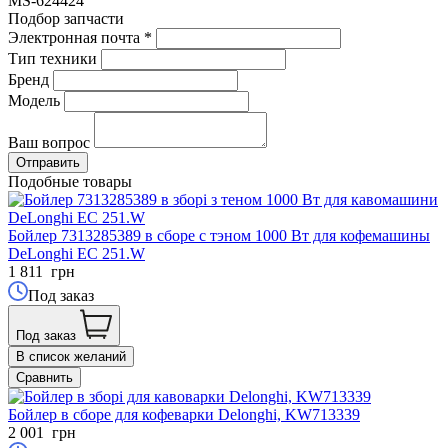
MS-624424
Подбор запчасти
Электронная почта
*
Тип техники
Бренд
Модель
Ваш вопрос
Подобные товары
Бойлер 7313285389 в сборе с тэном 1000 Вт для кофемашины
DeLonghi EC 251.W
1 811
грн
Под заказ
Под заказ
В список желаний
Сравнить
Бойлер в сборе для кофеварки Delonghi, KW713339
2 001
грн