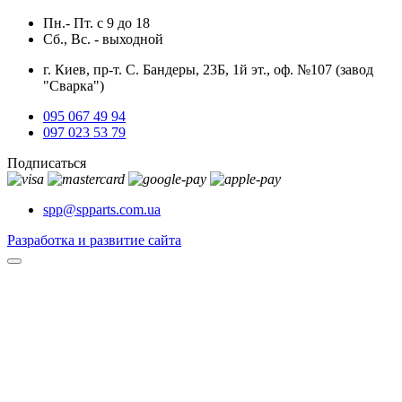
Пн.- Пт.
с
9
до
18
Сб., Вс. -
выходной
г. Киев, пр-т. С. Бандеры, 23Б, 1й эт., оф. №107 (завод
"Сварка")
095 067 49 94
097 023 53 79
Подписаться
spp@spparts.com.ua
Разработка и развитие сайта