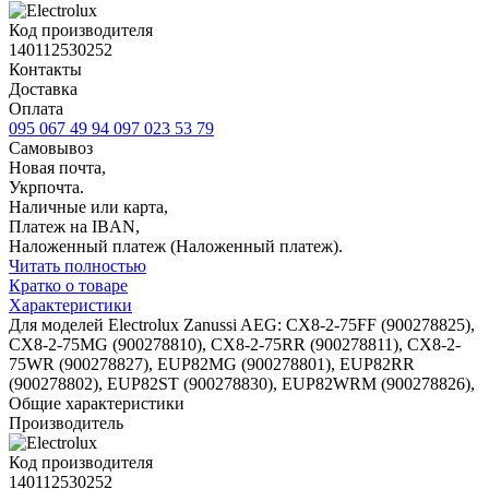
Код производителя
140112530252
Контакты
Доставка
Оплата
095 067 49 94
097 023 53 79
Самовывоз
Новая почта,
Укрпочта.
Наличные или карта,
Платеж на IBAN,
Наложенный платеж (Наложенный платеж).
Читать полностью
Кратко о товаре
Характеристики
Для моделей Electrolux Zanussi AEG: CX8-2-75FF (900278825),
CX8-2-75MG (900278810), CX8-2-75RR (900278811), CX8-2-
75WR (900278827), EUP82MG (900278801), EUP82RR
(900278802), EUP82ST (900278830), EUP82WRM (900278826),
Общие характеристики
Производитель
Код производителя
140112530252