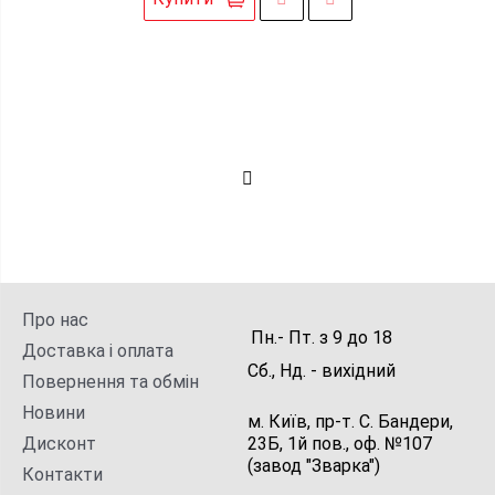
Про нас
Пн.- Пт.
з
9
до
18
Доставка і оплата
Сб., Нд. -
вихідний
Повернення та обмін
Новини
м. Київ, пр-т. С. Бандери,
Дисконт
23Б, 1й пов., оф. №107
(завод "Зварка")
Контакти