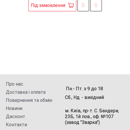
Під замовлення
Про нас
Пн.- Пт.
з
9
до
18
Доставка і оплата
Сб., Нд. -
вихідний
Повернення та обмін
Новини
м. Київ, пр-т. С. Бандери,
Дисконт
23Б, 1й пов., оф. №107
(завод "Зварка")
Контакти