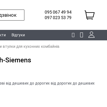
095 067 49 94
дзвінок
097 023 53 79
кти
Відгуки
 втулки для кухонних комбайнів
h-Siemens
зві
від дешевих до дорогих
від дорогих до дешевих