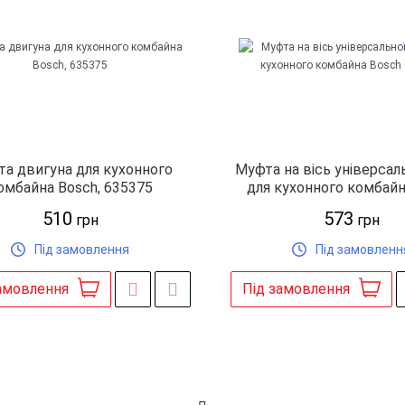
а двигуна для кухонного
Муфта на вісь універсаль
омбайна Bosch, 635375
для кухонного комбайн
032884
510
573
грн
грн
Під замовлення
Під замовленн
амовлення
Під замовлення