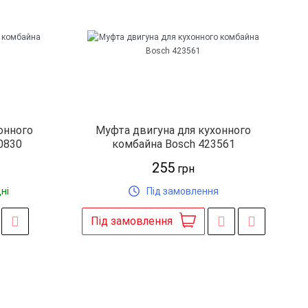
онного
Муфта двигуна для кухонного
0830
комбайна Bosch 423561
255
грн
ні
Під замовлення
Під замовлення