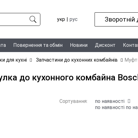
Зворотній 
укр
рус
ата
Повернення та обмін
Новини
Дисконт
Конта
ки для кухні
Запчастини до кухонних комбайнів
Муфти
улка до кухонного комбайна Bosc
Сортування:
по наявності
по наявності
по на