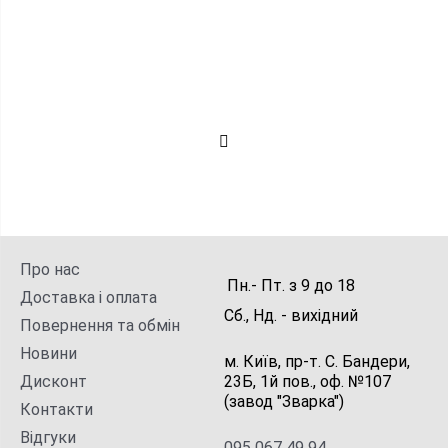
Про нас
Пн.- Пт.
з
9
до
18
Доставка і оплата
Сб., Нд. -
вихідний
Повернення та обмін
Новини
м. Київ, пр-т. С. Бандери,
Дисконт
23Б, 1й пов., оф. №107
(завод "Зварка")
Контакти
Відгуки
095 067 49 94