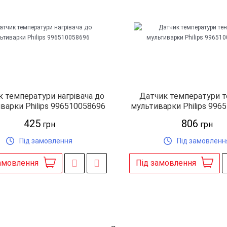
 температури нагрівача до
Датчик температури т
варки Philips 996510058696
мультиварки Philips 996
425
806
грн
грн
Під замовлення
Під замовленн
амовлення
Під замовлення