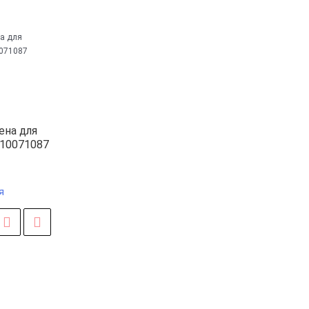
ена для
510071087
я