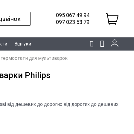
095 067 49 94
дзвінок
097 023 53 79
кти
Відгуки
 термостати для мультиварок
арки Philips
зві
від дешевих до дорогих
від дорогих до дешевих