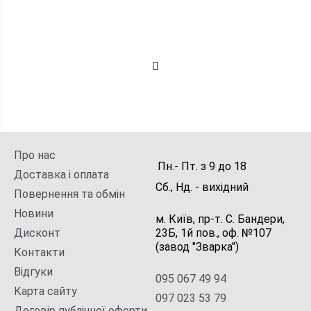
Про нас
Пн.- Пт.
з
9
до
18
Доставка і оплата
Сб., Нд. -
вихідний
Повернення та обмін
Новини
м. Київ, пр-т. С. Бандери,
Дисконт
23Б, 1й пов., оф. №107
(завод "Зварка")
Контакти
Відгуки
095 067 49 94
Карта сайту
097 023 53 79
Договір публічної оферти