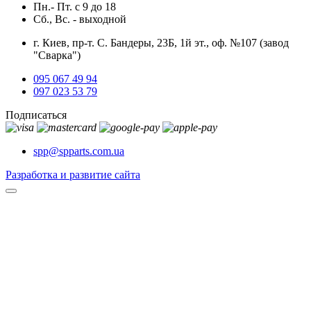
Пн.- Пт.
с
9
до
18
Сб., Вс. -
выходной
г. Киев, пр-т. С. Бандеры, 23Б, 1й эт., оф. №107 (завод
"Сварка")
095 067 49 94
097 023 53 79
Подписаться
spp@spparts.com.ua
Разработка и развитие сайта