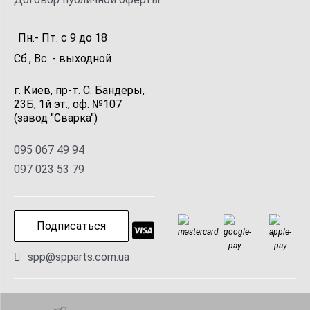
Пн.- Пт.
с
9
до
18
Сб., Вс. -
выходной
г. Киев, пр-т. С. Бандеры,
23Б, 1й эт., оф. №107
(завод "Сварка")
095 067 49 94
097 023 53 79
Подписаться
spp@spparts.com.ua