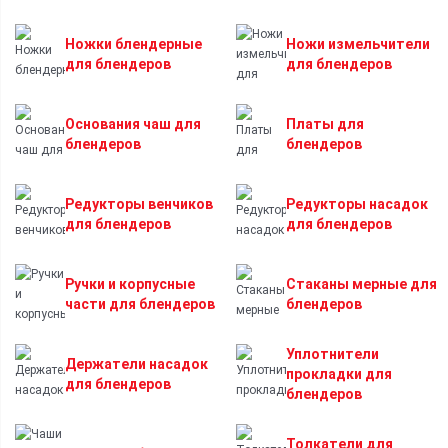
Ножки блендерные
Ножи измельчители
для блендеров
для блендеров
Основания чаш для
Платы для
блендеров
блендеров
Редукторы венчиков
Редукторы насадок
для блендеров
для блендеров
Ручки и корпусные
Стаканы мерные для
части для блендеров
блендеров
Уплотнители
Держатели насадок
прокладки для
для блендеров
блендеров
Толкатели для