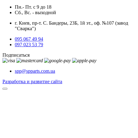
Пн.- Пт.
с
9
до
18
Сб., Вс. -
выходной
г. Киев, пр-т. С. Бандеры, 23Б, 1й эт., оф. №107 (завод
"Сварка")
095 067 49 94
097 023 53 79
Подписаться
spp@spparts.com.ua
Разработка и развитие сайта