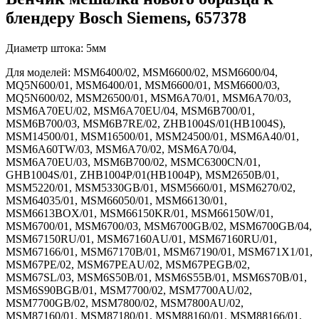
блендеру Bosch Siemens, 657378
Диаметр штока: 5мм
Для моделей: MSM6400/02, MSM6600/02, MSM6600/04,
MQ5N600/01, MSM6400/01, MSM6600/01, MSM6600/03,
MQ5N600/02, MSM26500/01, MSM6A70/01, MSM6A70/03,
MSM6A70EU/02, MSM6A70EU/04, MSM6B700/01,
MSM6B700/03, MSM6B7RE/02, ZHB1004S/01(HB1004S),
MSM14500/01, MSM16500/01, MSM24500/01, MSM6A40/01,
MSM6A60TW/03, MSM6A70/02, MSM6A70/04,
MSM6A70EU/03, MSM6B700/02, MSMC6300CN/01,
GHB1004S/01, ZHB1004P/01(HB1004P), MSM2650B/01,
MSM5220/01, MSM5330GB/01, MSM5660/01, MSM6270/02,
MSM64035/01, MSM66050/01, MSM66130/01,
MSM6613BOX/01, MSM66150KR/01, MSM66150W/01,
MSM6700/01, MSM6700/03, MSM6700GB/02, MSM6700GB/04,
MSM67150RU/01, MSM67160AU/01, MSM67160RU/01,
MSM67166/01, MSM67170B/01, MSM67190/01, MSM671X1/01,
MSM67PE/02, MSM67PEAU/02, MSM67PEGB/02,
MSM67SL/03, MSM6S50B/01, MSM6S55B/01, MSM6S70B/01,
MSM6S90BGB/01, MSM7700/02, MSM7700AU/02,
MSM7700GB/02, MSM7800/02, MSM7800AU/02,
MSM87160/01, MSM87180/01, MSM88160/01, MSM88166/01,