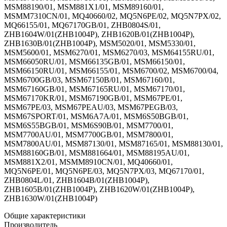
MSM88190/01, MSM881X1/01, MSM89160/01,
MSMM7310CN/01, MQ40660/02, MQ5N6PE/02, MQ5N7PX/02,
MQ66155/01, MQ67170GB/01, ZHB0804S/01,
ZHB1604W/01(ZHB1004P), ZHB1620B/01(ZHB1004P),
ZHB1630B/01(ZHB1004P), MSM5020/01, MSM5330/01,
MSM5600/01, MSM6270/01, MSM6270/03, MSM64155RU/01,
MSM66050RU/01, MSM66135GB/01, MSM66150/01,
MSM66150RU/01, MSM66155/01, MSM6700/02, MSM6700/04,
MSM6700GB/03, MSM67150B/01, MSM67160/01,
MSM67160GB/01, MSM67165RU/01, MSM67170/01,
MSM67170KR/01, MSM67190GB/01, MSM67PE/01,
MSM67PE/03, MSM67PEAU/03, MSM67PEGB/03,
MSM67SPORT/01, MSM6A7A/01, MSM6S50BGB/01,
MSM6S55BGB/01, MSM6S90B/01, MSM7700/01,
MSM7700AU/01, MSM7700GB/01, MSM7800/01,
MSM7800AU/01, MSM87130/01, MSM87165/01, MSM88130/01,
MSM88160GB/01, MSM881664/01, MSM88195AU/01,
MSM881X2/01, MSMM8910CN/01, MQ40660/01,
MQ5N6PE/01, MQ5N6PE/03, MQ5N7PX/03, MQ67170/01,
ZHB0804L/01, ZHB1604B/01(ZHB1004P),
ZHB1605B/01(ZHB1004P), ZHB1620W/01(ZHB1004P),
ZHB1630W/01(ZHB1004P)
Общие характеристики
Производитель