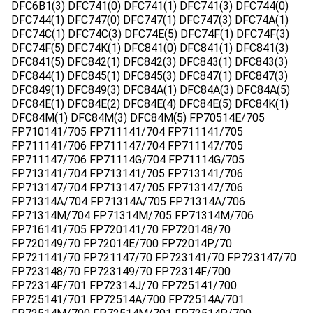
DFC6B1(3) DFC741(0) DFC741(1) DFC741(3) DFC744(0)
DFC744(1) DFC747(0) DFC747(1) DFC747(3) DFC74A(1)
DFC74C(1) DFC74C(3) DFC74E(5) DFC74F(1) DFC74F(3)
DFC74F(5) DFC74K(1) DFC841(0) DFC841(1) DFC841(3)
DFC841(5) DFC842(1) DFC842(3) DFC843(1) DFC843(3)
DFC844(1) DFC845(1) DFC845(3) DFC847(1) DFC847(3)
DFC849(1) DFC849(3) DFC84A(1) DFC84A(3) DFC84A(5)
DFC84E(1) DFC84E(2) DFC84E(4) DFC84E(5) DFC84K(1)
DFC84M(1) DFC84M(3) DFC84M(5) FP70514E/705
FP710141/705 FP711141/704 FP711141/705
FP711141/706 FP711147/704 FP711147/705
FP711147/706 FP71114G/704 FP71114G/705
FP713141/704 FP713141/705 FP713141/706
FP713147/704 FP713147/705 FP713147/706
FP71314A/704 FP71314A/705 FP71314A/706
FP71314M/704 FP71314M/705 FP71314M/706
FP716141/705 FP720141/70 FP720148/70
FP720149/70 FP72014E/700 FP72014P/70
FP721141/70 FP721147/70 FP723141/70 FP723147/70
FP723148/70 FP723149/70 FP72314F/700
FP72314F/701 FP72314J/70 FP725141/700
FP725141/701 FP72514A/700 FP72514A/701