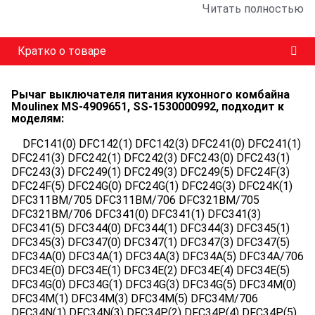
Читать полностью
Кратко о товаре
Рычаг выключателя питания кухонного комбайна
Moulinex MS-4909651, SS-1530000992, подходит к
моделям:
DFC141(0) DFC142(1) DFC142(3) DFC241(0) DFC241(1)
DFC241(3) DFC242(1) DFC242(3) DFC243(0) DFC243(1)
DFC243(3) DFC249(1) DFC249(3) DFC249(5) DFC24F(3)
DFC24F(5) DFC24G(0) DFC24G(1) DFC24G(3) DFC24K(1)
DFC311BM/705 DFC311BM/706 DFC321BM/705
DFC321BM/706 DFC341(0) DFC341(1) DFC341(3)
DFC341(5) DFC344(0) DFC344(1) DFC344(3) DFC345(1)
DFC345(3) DFC347(0) DFC347(1) DFC347(3) DFC347(5)
DFC34A(0) DFC34A(1) DFC34A(3) DFC34A(5) DFC34A/706
DFC34E(0) DFC34E(1) DFC34E(2) DFC34E(4) DFC34E(5)
DFC34G(0) DFC34G(1) DFC34G(3) DFC34G(5) DFC34M(0)
DFC34M(1) DFC34M(3) DFC34M(5) DFC34M/706
DFC34N(1) DFC34N(3) DFC34P(2) DFC34P(4) DFC34P(5)