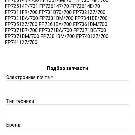
FP72514M/700 FP72514M/701 FP72514P/700
FP72514P/701 FP726147/70 FP72614E/70
FP7311FR/700 FP731B70/700 FP732127/700
FP7331BA/700 FP7331BM/700 FP7341BE/700
FP735127/700 FP7361BA/700 FP7361BM/700
FP7371B7/700 FP7371BA/700 FP7371BE/700
FP7371BM/700 FP7381BM/700 FP740127/700
FP741127/700
Подбор запчасти
Электронная почта
*
Тип техники
Бренд