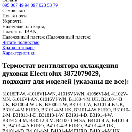
095 067 49 94
097 023 53 79
Самовывоз
Новая почта,
Укрпочта.
Наличные или карта,
Платеж на IBAN,
Наложенный платеж (Наложенный платеж).
Читать полностью
Кратко о товаре
Характеристики
Термостат вентилятора охлаждения
духовки Electrolux 3872079029,
подходит для моделей (указаны не все):
31016FF-W, 41016VH-WN, 41016VI-WN, 41056VI-M, 41102V-
MN, 61016VI-AN, 61016VI-WN, B1180-4-M UK, B2100-4-B
UK, B2100-4-W UK, B3000-1-W, B3101-1-W, B3101-4-B UK,
B3101-4-M EURO, B3101-4-M UK, B3101-4-W EURO, B31010-
2-M, B31813-1-D, B31813-1-W, B3191-4-D, B3191-4-W,
B31915-4-M, B33512-4-M, B4100-1-M SA, B4101-4-A, B4101-4-
A, B4101-4-A EURO, B4101-4-B EURO, B4101-4-B UK,
B4101-4-D, B4101-4-M, B4101-4-M EURO, B4101-4-M UK,