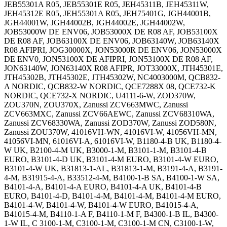
JEB55301A R05, JEB55301E R05, JEH45311B, JEH45311W,
JEH45312E R05, JEH55301A R05, JEH75401G, JGH44001B,
JGH44001W, JGH44002B, JGH44002E, JGH44002W,
JOB53000W DE ENV06, JOB53000X DE R08 AF, JOB53100X
DE R08 AF, JOB63100X DE ENV06, JOB63140W, JOB63140X
R08 AFIPRI, JOG30000X, JON53000R DE ENV06, JON53000X
DE ENV0, JON53100X DE AFIPRI, JON53100X DE R08 AF,
JON63140W, JON63140X R08 AFIPR, JOT33000X, JTH45301E,
JTH45302B, JTH45302E, JTH45302W, NC4003000M, QCB832-
A NORDIC, QCB832-W NORDIC, QCE7288X 08, QCE732-K
NORDIC, QCE732-X NORDIC, U4111-6-W, ZOD370W,
ZOU370N, ZOU370X, Zanussi ZCV663MWC, Zanussi
ZCV663MXC, Zanussi ZCV66AEWC, Zanussi ZCV68310WA,
Zanussi ZCV68330WA, Zanussi ZOD370W, Zanussi ZOD580N,
Zanussi ZOU370W, 41016VH-WN, 41016VI-W, 41056VH-MN,
41056VI-MN, 61016VI-A, 61016VI-W, B1180-4-B UK, B1180-4-
W UK, B2100-4-M UK, B3000-1-M, B3101-1-M, B3101-4-B
EURO, B3101-4-D UK, B3101-4-M EURO, B3101-4-W EURO,
B3101-4-W UK, B31813-1-AL, B31813-1-M, B3191-4-A, B3191-
4-M, B31915-4-A, B33512-4-M, B4100-1-B SA, B4100-1-W SA,
B4101-4-A, B4101-4-A EURO, B4101-4-A UK, B4101-4-B
EURO, B4101-4-D, B4101-4-M, B4101-4-M, B4101-4-M EURO,
B4101-4-W, B4101-4-W, B4101-4-W EURO, B41015-4-A,
B41015-4-M, B4110-1-A F, B4110-1-M F, B4300-1-B IL, B4300-
1-W IL, C 3100-1-M, C3100-1-M, C3100-1-M CN, C3100-1-W,