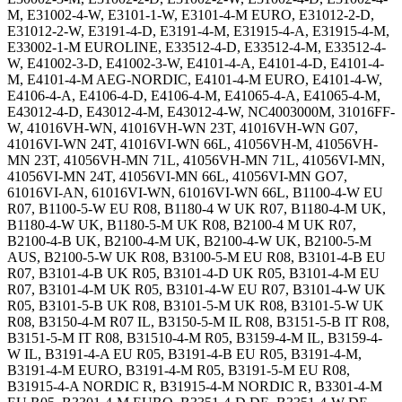
M, E31002-4-W, E3101-1-W, E3101-4-M EURO, E31012-2-D,
E31012-2-W, E3191-4-D, E3191-4-M, E31915-4-A, E31915-4-M,
E33002-1-M EUROLINE, E33512-4-D, E33512-4-M, E33512-4-
W, E41002-3-D, E41002-3-W, E4101-4-A, E4101-4-D, E4101-4-
M, E4101-4-M AEG-NORDIC, E4101-4-M EURO, E4101-4-W,
E4106-4-A, E4106-4-D, E4106-4-M, E41065-4-A, E41065-4-M,
E43012-4-D, E43012-4-M, E43012-4-W, NC4003000M, 31016FF-
W, 41016VH-WN, 41016VH-WN 23T, 41016VH-WN G07,
41016VI-WN 24T, 41016VI-WN 66L, 41056VH-M, 41056VH-
MN 23T, 41056VH-MN 71L, 41056VH-MN 71L, 41056VI-MN,
41056VI-MN 24T, 41056VI-MN 66L, 41056VI-MN GO7,
61016VI-AN, 61016VI-WN, 61016VI-WN 66L, B1100-4-W EU
R07, B1100-5-W EU R08, B1180-4 W UK R07, B1180-4-M UK,
B1180-4-W UK, B1180-5-M UK R08, B2100-4 M UK R07,
B2100-4-B UK, B2100-4-M UK, B2100-4-W UK, B2100-5-M
AUS, B2100-5-W UK R08, B3100-5-M EU R08, B3101-4-B EU
R07, B3101-4-B UK R05, B3101-4-D UK R05, B3101-4-M EU
R07, B3101-4-M UK R05, B3101-4-W EU R07, B3101-4-W UK
R05, B3101-5-B UK R08, B3101-5-M UK R08, B3101-5-W UK
R08, B3150-4-M R07 IL, B3150-5-M IL R08, B3151-5-B IT R08,
B3151-5-M IT R08, B31510-4-M R05, B3159-4-M IL, B3159-4-
W IL, B3191-4-A EU R05, B3191-4-B EU R05, B3191-4-M,
B3191-4-M EURO, B3191-4-M R05, B3191-5-M EU R08,
B31915-4-A NORDIC R, B31915-4-M NORDIC R, B3301-4-M