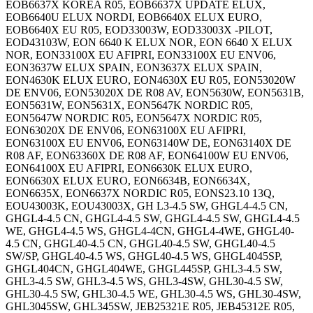
EOB6637X KOREA R05, EOB6637X UPDATE ELUX,
EOB6640U ELUX NORDI, EOB6640X ELUX EURO,
EOB6640X EU R05, EOD33003W, EOD33003X -PILOT,
EOD43103W, EON 6640 K ELUX NOR, EON 6640 X ELUX
NOR, EON33100X EU AFIPRI, EON33100X EU ENV06,
EON3637W ELUX SPAIN, EON3637X ELUX SPAIN,
EON4630K ELUX EURO, EON4630X EU R05, EON53020W
DE ENV06, EON53020X DE R08 AV, EON5630W, EON5631B,
EON5631W, EON5631X, EON5647K NORDIC R05,
EON5647W NORDIC R05, EON5647X NORDIC R05,
EON63020X DE ENV06, EON63100X EU AFIPRI,
EON63100X EU ENV06, EON63140W DE, EON63140X DE
R08 AF, EON63360X DE R08 AF, EON64100W EU ENV06,
EON64100X EU AFIPRI, EON6630K ELUX EURO,
EON6630X ELUX EURO, EON6634B, EON6634X,
EON6635X, EON6637X NORDIC R05, EONS23.10 13Q,
EOU43003K, EOU43003X, GH L3-4.5 SW, GHGL4-4.5 CN,
GHGL4-4.5 CN, GHGL4-4.5 SW, GHGL4-4.5 SW, GHGL4-4.5
WE, GHGL4-4.5 WS, GHGL4-4CN, GHGL4-4WE, GHGL40-
4.5 CN, GHGL40-4.5 CN, GHGL40-4.5 SW, GHGL40-4.5
SW/SP, GHGL40-4.5 WS, GHGL40-4.5 WS, GHGL4045SP,
GHGL404CN, GHGL404WE, GHGL445SP, GHL3-4.5 SW,
GHL3-4.5 SW, GHL3-4.5 WS, GHL3-4SW, GHL30-4.5 SW,
GHL30-4.5 SW, GHL30-4.5 WE, GHL30-4.5 WS, GHL30-4SW,
GHL3045SW, GHL345SW, JEB25321E R05, JEB45312E R05,