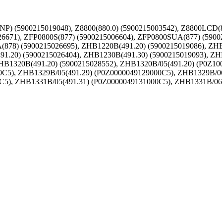
) (5900215019048), Z8800(880.0) (5900215003542), Z8800LCD(88
6671), ZFP0800S(877) (5900215006604), ZFP0800SUA(877) (5900
A(878) (5900215026695), ZHB1220B(491.20) (5900215019086), ZH
.20) (5900215026404), ZHB1230B(491.30) (5900215019093), Z
HB1320B(491.20) (5900215028552), ZHB1320B/05(491.20) (P0Z1
C5), ZHB1329B/05(491.29) (P0Z0000049129000C5), ZHB1329B/0
C5), ZHB1331B/05(491.31) (P0Z0000049131000C5), ZHB1331B/06