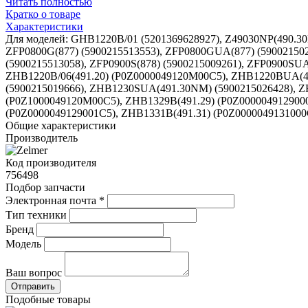
Читать полностью
Кратко о товаре
Характеристики
Для моделей: GHB1220B/01 (5201369628927), Z49030NP(490.30NP
ZFP0800G(877) (5900215513553), ZFP0800GUA(877) (590021502
(5900215513058), ZFP0900S(878) (5900215009261), ZFP0900SU
ZHB1220B/06(491.20) (P0Z0000049120M00C5), ZHB1220BUA(491
(5900215019666), ZHB1230SUA(491.30NM) (5900215026428), Z
(P0Z1000049120M00C5), ZHB1329B(491.29) (P0Z0000049129000
(P0Z0000049129001C5), ZHB1331B(491.31) (P0Z0000049131000
Общие характеристики
Производитель
Код производителя
756498
Подбор запчасти
Электронная почта
*
Тип техники
Бренд
Модель
Ваш вопрос
Подобные товары