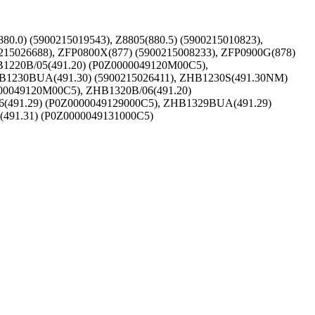
0.0) (5900215019543), Z8805(880.5) (5900215010823),
215026688), ZFP0800X(877) (5900215008233), ZFP0900G(878)
B1220B/05(491.20) (P0Z0000049120M00C5),
HB1230BUA(491.30) (5900215026411), ZHB1230S(491.30NM)
000049120M00C5), ZHB1320B/06(491.20)
6(491.29) (P0Z0000049129000C5), ZHB1329BUA(491.29)
(491.31) (P0Z0000049131000C5)