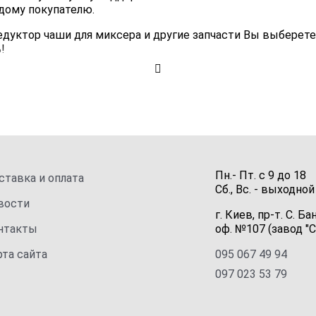
дому покупателю.
редуктор чаши для миксера и другие запчасти Вы выберет
!
Пн.- Пт.
с
9
до
18
ставка и оплата
Сб., Вс. -
выходной
вости
г. Киев, пр-т. С. Ба
нтакты
оф. №107 (завод "С
рта сайта
095 067 49 94
097 023 53 79