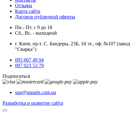
Отзывы
Карта сайта
Договор публичной оферты
Пн.- Пт.
с
9
до
18
Сб., Вс. -
выходной
г. Киев, пр-т. С. Бандеры, 23Б, 1й эт., оф. №107 (завод
"Сварка")
095 067 49 94
097 023 53 79
Подписаться
spp@spparts.com.ua
Разработка и развитие сайта