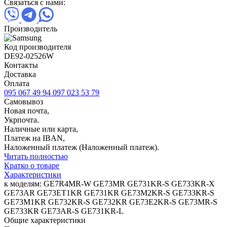
Связаться с нами:
Производитель
Код производителя
DE92-02526W
Контакты
Доставка
Оплата
095 067 49 94
097 023 53 79
Самовывоз
Новая почта,
Укрпочта.
Наличные или карта,
Платеж на IBAN,
Наложенный платеж (Наложенный платеж).
Читать полностью
Кратко о товаре
Характеристики
к моделям: GE7R4MR-W GE73MR GE731KR-S GE733KR-X
GE73AR GE73ET1KR GE731KR GE73M2KR-S GE733KR-S
GE73M1KR GE732KR-S GE732KR GE73E2KR-S GE73MR-S
GE733KR GE73AR-S GE731KR-L
Общие характеристики