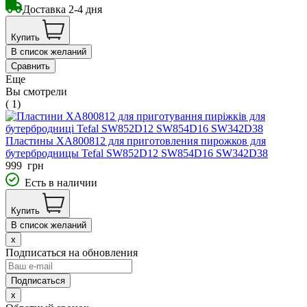
Доставка 2-4 дня
Купить
В список желаний
Сравнить
Еще
Вы смотрели
( 1)
Пластины XA800812 для приготовления пирожков для
бутербродницы Tefal SW852D12 SW854D16 SW342D38
999
грн
Есть в наличии
Купить
В список желаний
x
Подписаться на обновления
x