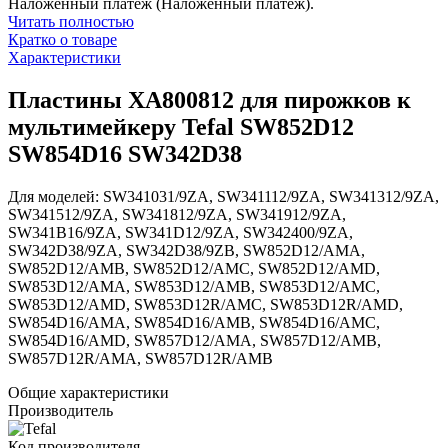
Наложенный платеж (Наложенный платеж).
Читать полностью
Кратко о товаре
Характеристики
Пластины XA800812 для пирожков к
мультимейкеру Tefal SW852D12
SW854D16 SW342D38
Для моделей: SW341031/9ZA, SW341112/9ZA, SW341312/9ZA,
SW341512/9ZA, SW341812/9ZA, SW341912/9ZA,
SW341B16/9ZA, SW341D12/9ZA, SW342400/9ZA,
SW342D38/9ZA, SW342D38/9ZB, SW852D12/AMA,
SW852D12/AMB, SW852D12/AMC, SW852D12/AMD,
SW853D12/AMA, SW853D12/AMB, SW853D12/AMC,
SW853D12/AMD, SW853D12R/AMC, SW853D12R/AMD,
SW854D16/AMA, SW854D16/AMB, SW854D16/AMC,
SW854D16/AMD, SW857D12/AMA, SW857D12/AMB,
SW857D12R/AMA, SW857D12R/AMB
Общие характеристики
Производитель
Код производителя