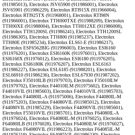
(911985013), Electrolux JSV65900 (911986001), Electrolux
JSV65901 (911986229), Electrolux RTI915X (911966004),
Electrolux RTI925TX (911968001), Electrolux RTI98N
(911966001), Electrolux TTH000TXE (911988209), Electrolux
TTH00XE (911988004), Electrolux TTH012XE (911986008),
Electrolux TTH1200SL (911986241), Electrolux TTH1200SL
(911986305), Electrolux TTH800 (911985237), Electrolux
TTH80E (911985234), Electrolux ELS61-E (911986217),
Electrolux ESF6562BIG (911996003), Electrolux ESI6160
(911976201), Electrolux ESI6160K (911976011), Electrolux
ESI6160X (911976012), Electrolux ESI6180 (911976205),
Electrolux ESI6180K (911976207), Electrolux ESL6163
(911986227), Electrolux ESL6185 (911988201), Electrolux
ESL66910 (911986236), Electrolux ESL67930 (911987202),
Electrolux F35010ILB (911979703), Electrolux F35010ILW
(911979702), Electrolux F44010ILM (911975602), Electrolux
F44010VIL (911985603), Electrolux F44010VIL (911985703),
Electrolux F44080IL-A (911975006), Electrolux F44080IL-M
(911975203), Electrolux F44080VIL (911985012), Electrolux
F44080VIL (911985229), Electrolux F44090VIL (911985601),
Electrolux F55010VIL (911985701), Electrolux F64080IL-A
(911976024), Electrolux F64080IL-M (911976025), Electrolux
F64080ILB (911976028), Electrolux F64080ILW (911976027),
Electrolux F64080VIL (911986223), Electrolux F64085IL-M
(911976219), Electrolux F64085VIL (911986230), Electrolux