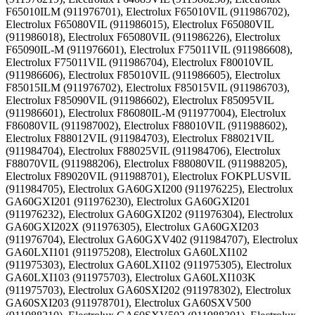
F65010ILM (911976701), Electrolux F65010VIL (911986702),
Electrolux F65080VIL (911986015), Electrolux F65080VIL
(911986018), Electrolux F65080VIL (911986226), Electrolux
F65090IL-M (911976601), Electrolux F75011VIL (911986608),
Electrolux F75011VIL (911986704), Electrolux F80010VIL
(911986606), Electrolux F85010VIL (911986605), Electrolux
F85015ILM (911976702), Electrolux F85015VIL (911986703),
Electrolux F85090VIL (911986602), Electrolux F85095VIL
(911986601), Electrolux F86080IL-M (911977004), Electrolux
F86080VIL (911987002), Electrolux F88010VIL (911988602),
Electrolux F88012VIL (911984703), Electrolux F88021VIL
(911984704), Electrolux F88025VIL (911984706), Electrolux
F88070VIL (911988206), Electrolux F88080VIL (911988205),
Electrolux F89020VIL (911988701), Electrolux FOKPLUSVIL
(911984705), Electrolux GA60GXI200 (911976225), Electrolux
GA60GXI201 (911976230), Electrolux GA60GXI201
(911976232), Electrolux GA60GXI202 (911976304), Electrolux
GA60GXI202X (911976305), Electrolux GA60GXI203
(911976704), Electrolux GA60GXV402 (911984707), Electrolux
GA60LXI101 (911975208), Electrolux GA60LXI102
(911975303), Electrolux GA60LXI102 (911975305), Electrolux
GA60LXI103 (911975703), Electrolux GA60LXI103K
(911975703), Electrolux GA60SXI202 (911978302), Electrolux
GA60SXI203 (911978701), Electrolux GA60SXV500