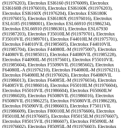
(911976203), Electrolux ESI6160 (911976009), Electrolux
ESI6160B (911976010), Electrolux ESI6160K (911976203),
Electrolux ESI6160X (911976204), Electrolux ESI6180K
(911976015), Electrolux ESI6180X (911976016), Electrolux
ESL6185 (911988001), Electrolux ESL66910 (911986234),
Electrolux ESL66910 (911986301), Electrolux ESL67930
(911987203), Electrolux F35010ILM (911979701), Electrolux
F35010VIL (911989701), Electrolux F44010ILM (911975701),
Electrolux F44010VIL (911985605), Electrolux F44010VIL
(911985704), Electrolux F44080IL-M (911975007), Electrolux
F44080VIL (911985011), Electrolux F44080VIL (911985228),
Electrolux F44090IL-M (911975601), Electrolux F55010VIL
(911985604), Electrolux F55090VIL (911985602), Electrolux
F64080IL-A (911976210), Electrolux F64080IL-M (911976211),
Electrolux F64080ILM (911976026), Electrolux F64080VIL
(911986013), Electrolux F64085IL-M (911976034), Electrolux
F64085VIL (911986014), Electrolux F65010ILM (911976604),
Electrolux F65010VIL (911986604), Electrolux F65060ILW
(911986020), Electrolux F65080VIL (911986016), Electrolux
F65080VIL (911986225), Electrolux F65080VIL (911986228),
Electrolux F65090VIL (911986603), Electrolux F75011VIL
(911986609), Electrolux F80010ILM (911976606), Electrolux
F85010ILM (911976605), Electrolux F85015ILM (911976607),
Electrolux F85015VIL (911986607), Electrolux F85090IL-M
(911976602), Electrolux F85095IL-M (911976603), Electrolux