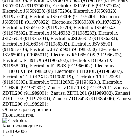
(911988210), Electrolux GA60SXV502 (911988301), Electrolux
JSI55901A (911975005), Electrolux JSI55901E (911975008),
Electrolux JSI56923X (911975206), Electrolux JSI56932X
(911975205), Electrolux JSI65900E (911976001), Electrolux
JSI65901E (911976022), Electrolux JSI66933X (911976228),
Electrolux JSI66952X (911976220), Electrolux JSI66954X
(911976302), Electrolux JSL46932 (911985233), Electrolux
JSL56923 (911985301), Electrolux JSL66952 (911986233),
Electrolux JSL66954 (911986302), Electrolux JSV55901
(911985010), Electrolux JSV55901 (911985230), Electrolux
JSV65901 (911986011), Electrolux RSF66910S (911966203),
Electrolux RTI915X (911966202), Electrolux RTI925TX
(911968201), Electrolux RTI98X (911966002), Electrolux
TTH00TXE (911988007), Electrolux TTH010E (911986007),
Electrolux TTH012XE (911986219), Electrolux TTH1200SL
(911986303), Electrolux TTH120XE (911986231), Electrolux
TTH800 (911985302), Zanussi ZDIL110X (911979201), Zanussi
ZDTL200 (911989001), Zanussi ZDTL201 (911989302), Zanussi
ZDIL110X (911979001), Zanussi ZDT8453 (911985006), Zanussi
ZDTL200 (911989201)
Общие характеристики
Производитель
Код производителя
1528192006