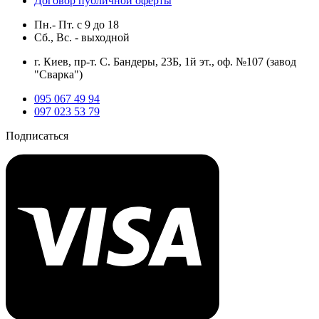
Договор публичной оферты
Пн.- Пт.
с
9
до
18
Сб., Вс. -
выходной
г. Киев, пр-т. С. Бандеры, 23Б, 1й эт., оф. №107 (завод
"Сварка")
095 067 49 94
097 023 53 79
Подписаться