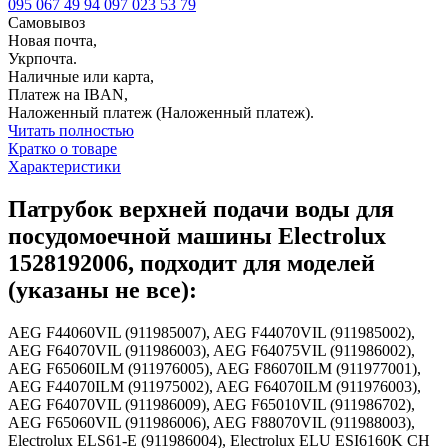
095 067 49 94
097 023 53 79
Самовывоз
Новая почта,
Укрпочта.
Наличные или карта,
Платеж на IBAN,
Наложенный платеж (Наложенный платеж).
Читать полностью
Кратко о товаре
Характеристики
Патрубок верхней подачи воды для
посудомоечной машины Electrolux
1528192006, подходит для моделей
(указаны не все):
AEG F44060VIL (911985007), AEG F44070VIL (911985002),
AEG F64070VIL (911986003), AEG F64075VIL (911986002),
AEG F65060ILM (911976005), AEG F86070ILM (911977001),
AEG F44070ILM (911975002), AEG F64070ILM (911976003),
AEG F64070VIL (911986009), AEG F65010VIL (911986702),
AEG F65060VIL (911986006), AEG F88070VIL (911988003),
Electrolux ELS61-E (911986004), Electrolux ELU ESI6160K CH