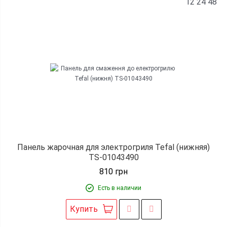
12
24
48
Панель жарочная для электрогриля Tefal (нижняя)
TS-01043490
810
грн
Есть в наличии
Купить