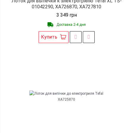
Лоток для выпечки к электрогрилю Tefal XL TS-
01042290, XA726870, XA727810
3 349
грн
Доставка 2-4 дня
Купить