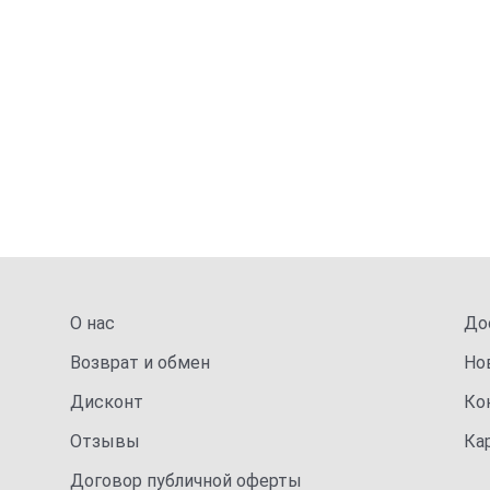
О нас
До
Возврат и обмен
Но
Дисконт
Ко
Отзывы
Ка
Договор публичной оферты