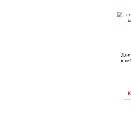
Двиг
ком
К