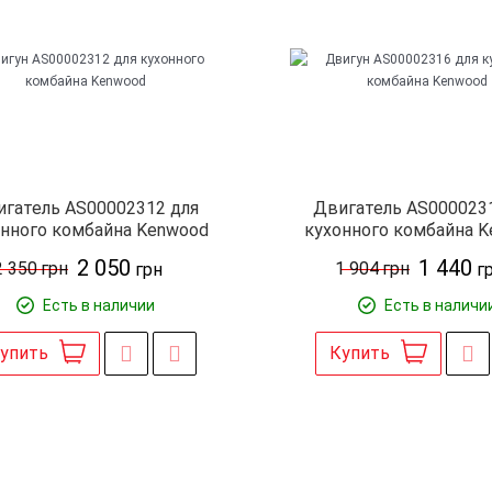
игатель AS00002312 для
Двигатель AS000023
онного комбайна Kenwood
кухонного комбайна 
2 050
1 440
2 350
грн
1 904
грн
грн
г
Есть в наличии
Есть в наличи
упить
Купить