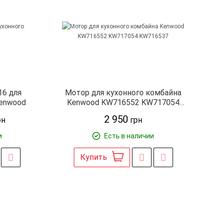
16 для
Мотор для кухонного комбайна
Kenwood
Kenwood KW716552 KW717054
KW716537
2 950
рн
грн
и
Есть в наличии
Купить