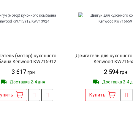
атель (мотор) кухонного
Двигатель для кухонного
байна Kenwood KW715912
Kenwood KW7166
KW713924
3 617
2 594
грн
грн
Доставка 2-4 дня
Доставка 2-4 
упить
Купить