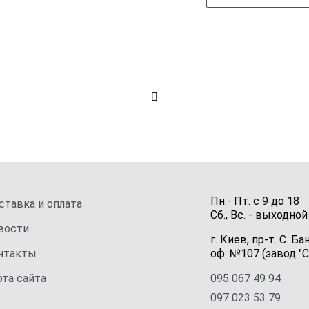
Пн.- Пт.
с
9
до
18
ставка и оплата
Сб., Вс. -
выходной
вости
г. Киев, пр-т. С. Ба
нтакты
оф. №107 (завод "С
рта сайта
095 067 49 94
097 023 53 79