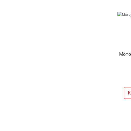
Мото
К