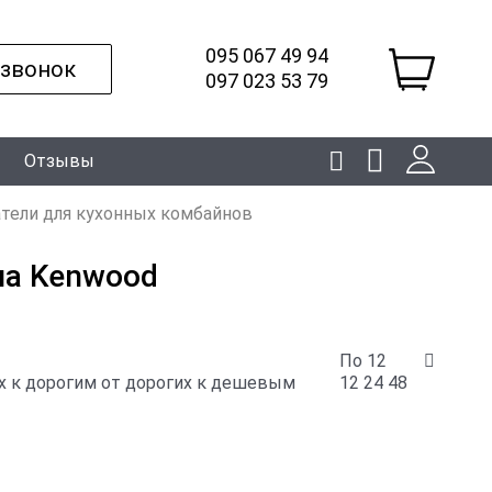
095 067 49 94
 звонок
097 023 53 79
Отзывы
тели для кухонных комбайнов
на Kenwood
По 12
 к дорогим
от дорогих к дешевым
12
24
48