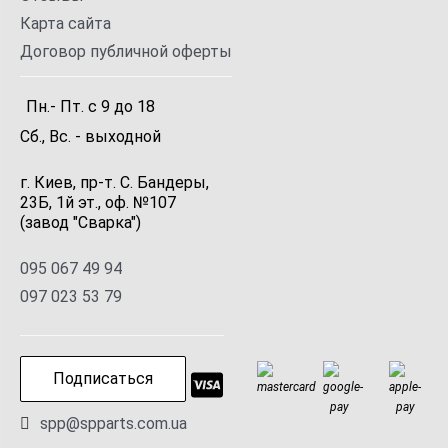
Карта сайта
Договор публичной оферты
Пн.- Пт.
с
9
до
18
Сб., Вс. -
выходной
г. Киев, пр-т. С. Бандеры,
23Б, 1й эт., оф. №107
(завод "Сварка")
095 067 49 94
097 023 53 79
Подписаться
spp@spparts.com.ua