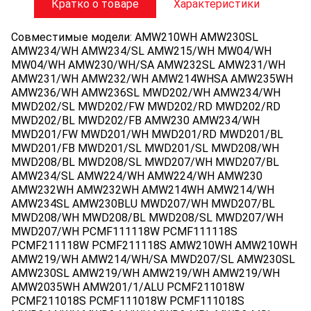
Кратко о товаре
Характеристики
Совместимые модели: AMW210WH AMW230SL
AMW234/WH AMW234/SL AMW215/WH MW04/WH
MW04/WH AMW230/WH/SA AMW232SL AMW231/WH
AMW231/WH AMW232/WH AMW214WHSA AMW235WH
AMW236/WH AMW236SL MWD202/WH AMW234/WH
MWD202/SL MWD202/FW MWD202/RD MWD202/RD
MWD202/BL MWD202/FB AMW230 AMW234/WH
MWD201/FW MWD201/WH MWD201/RD MWD201/BL
MWD201/FB MWD201/SL MWD201/SL MWD208/WH
MWD208/BL MWD208/SL MWD207/WH MWD207/BL
AMW234/SL AMW224/WH AMW224/WH AMW230
AMW232WH AMW232WH AMW214WH AMW214/WH
AMW234SL AMW230BLU MWD207/WH MWD207/BL
MWD208/WH MWD208/BL MWD208/SL MWD207/WH
MWD207/WH PCMF111118W PCMF111118S
PCMF211118W PCMF211118S AMW210WH AMW210WH
AMW219/WH AMW214/WH/SA MWD207/SL AMW230SL
AMW230SL AMW219/WH AMW219/WH AMW219/WH
AMW2035WH AMW201/1/ALU PCMF211018W
PCMF211018S PCMF111018W PCMF111018S