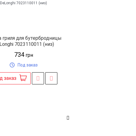
 гриля для бутербродницы
Longhi 7023110011 (низ)
734
грн
Под заказ
д заказ