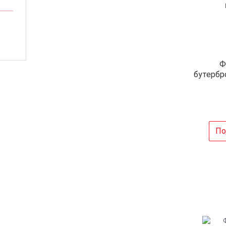
Ф
бутербр
По