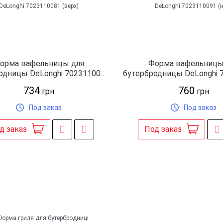
орма вафельницы для
Форма вафельницы
одницы DeLonghi 7023110081
бутербродницы DeLonghi 
(верх)
(низ)
734
760
грн
грн
Под заказ
Под заказ
д заказ
Под заказ