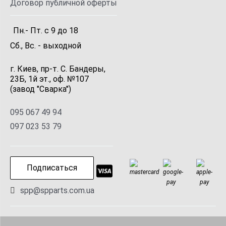
Договор публичной оферты
Пн.- Пт.
с
9
до
18
Сб., Вс. -
выходной
г. Киев, пр-т. С. Бандеры,
23Б, 1й эт., оф. №107
(завод "Сварка")
095 067 49 94
097 023 53 79
Подписаться
spp@spparts.com.ua