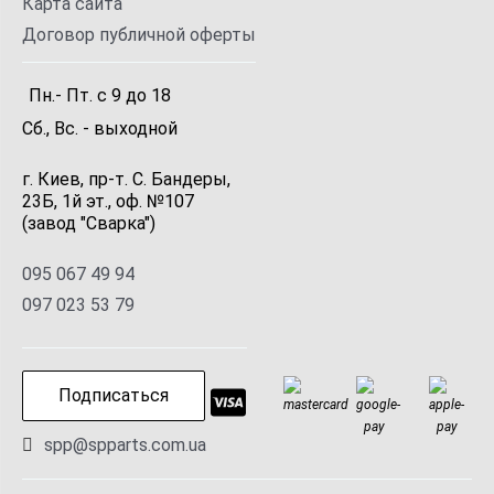
Карта сайта
Договор публичной оферты
Пн.- Пт.
с
9
до
18
Сб., Вс. -
выходной
г. Киев, пр-т. С. Бандеры,
23Б, 1й эт., оф. №107
(завод "Сварка")
095 067 49 94
097 023 53 79
Подписаться
spp@spparts.com.ua