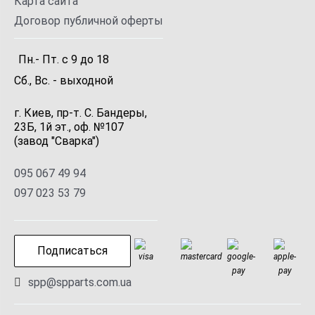
Карта сайта
Договор публичной оферты
Пн.- Пт.
с
9
до
18
Сб., Вс. -
выходной
г. Киев, пр-т. С. Бандеры,
23Б, 1й эт., оф. №107
(завод "Сварка")
095 067 49 94
097 023 53 79
Подписаться
spp@spparts.com.ua