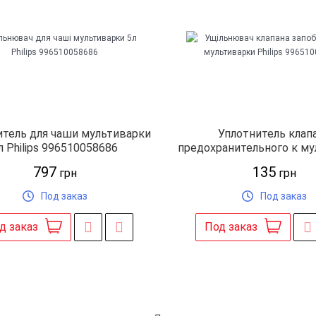
итель для чаши мультиварки
Уплотнитель клап
л Philips 996510058686
предохранительного к м
Philips 996510063
797
135
грн
грн
Под заказ
Под заказ
д заказ
Под заказ