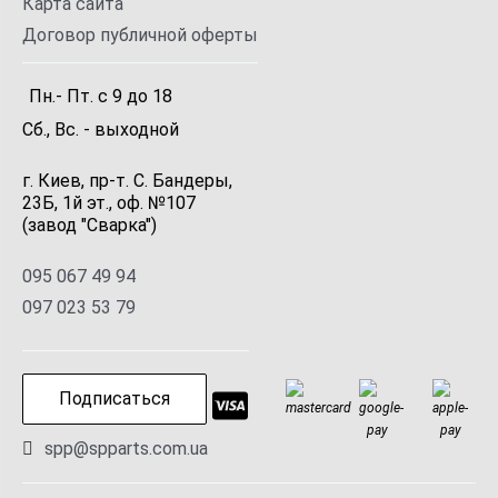
Карта сайта
Договор публичной оферты
Пн.- Пт.
с
9
до
18
Сб., Вс. -
выходной
г. Киев, пр-т. С. Бандеры,
23Б, 1й эт., оф. №107
(завод "Сварка")
095 067 49 94
097 023 53 79
Подписаться
spp@spparts.com.ua