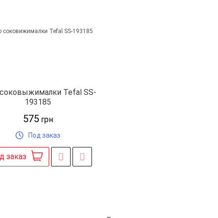
 соковыжималки Tefal SS-
193185
575
грн
Под заказ
д заказ