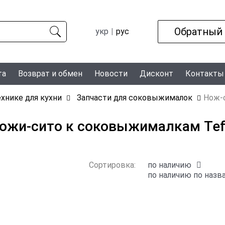
Обратный
укр
рус
та
Возврат и обмен
Новости
Дисконт
Контакты
ехнике для кухни
Запчасти для соковыжималок
Нож-
ожи-сито к соковыжималкам Tef
Сортировка:
по наличию
по наличию
по назв