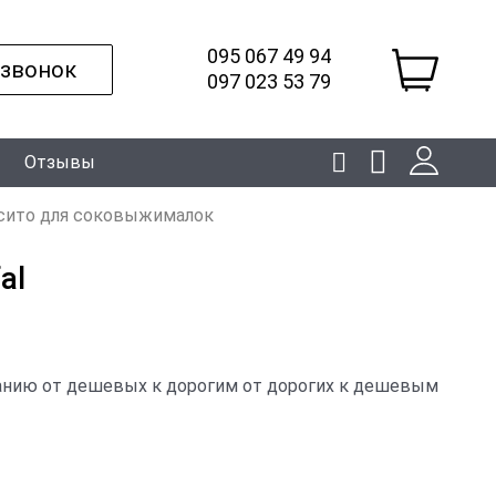
095 067 49 94
 звонок
097 023 53 79
Отзывы
сито для соковыжималок
al
анию
от дешевых к дорогим
от дорогих к дешевым