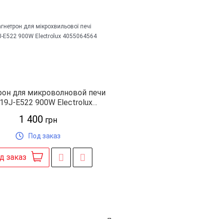
он для микроволновой печи
9J-E522 900W Electrolux
4055064564
1 400
грн
Под заказ
д заказ