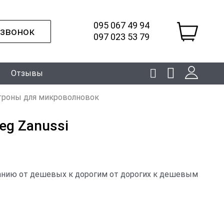
095 067 49 94
 звонок
097 023 53 79
Отзывы
троны для микроволновок
eg Zanussi
анию
от дешевых к дорогим
от дорогих к дешевым