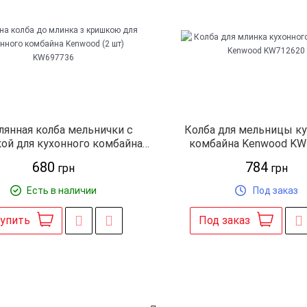
лянная колба мельнички с
Колба для мельницы к
й для кухонного комбайна
комбайна Kenwood KW
nwood (2 шт) KW697736
680
784
грн
грн
Есть в наличии
Под заказ
упить
Под заказ