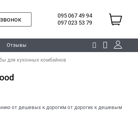
095 067 49 94
 звонок
097 023 53 79
Отзывы
бы для кухонных комбайнов
wood
анию
от дешевых к дорогим
от дорогих к дешевым