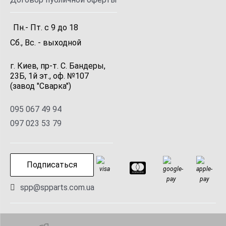
Пн.- Пт.
с
9
до
18
Сб., Вс. -
выходной
г. Киев, пр-т. С. Бандеры,
23Б, 1й эт., оф. №107
(завод "Сварка")
095 067 49 94
097 023 53 79
Подписаться
spp@spparts.com.ua